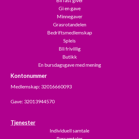
Bli fast giver
Gi en gave
Minnegaver
Grasrotandelen
Bedriftsmedlemskap
Spleis
Bli frivillig
Butikk
En bursdagsgave med mening
Kontonummer
Medlemskap: 32016660093
Gave: 32013944570
Tjenester
Individuell samtale
Parsamtaler