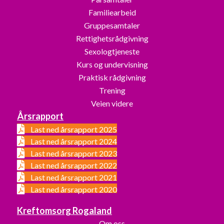
Familiearbeid
Gruppesamtaler
Rettighetsrådgivning
Sexologtjeneste
Kurs og undervisning
Praktisk rådgivning
Trening
Veien videre
Årsrapport
Last ned årsrapport 2025
Last ned årsrapport 2024
Last ned årsrapport 2023
Last ned årsrapport 2022
Last ned årsrapport 2021
Last ned årsrapport 2020
Kreftomsorg Rogaland
Om oss