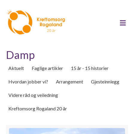
Me
Damp
Aktuelt
Faglige artikler
15 år - 15 historier
Hvordan jobber vi?
Arrangement
Gjesteinnlegg
Videre råd og veiledning
Kreftomsorg Rogaland 20 år