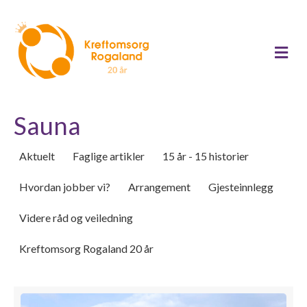
Me
Sauna
Aktuelt
Faglige artikler
15 år - 15 historier
Hvordan jobber vi?
Arrangement
Gjesteinnlegg
Videre råd og veiledning
Kreftomsorg Rogaland 20 år