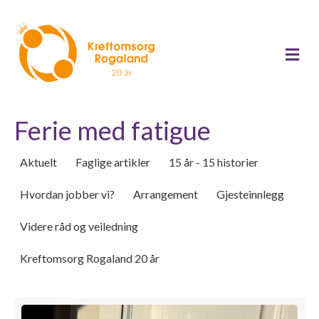
Me
Ferie med fatigue
Aktuelt
Faglige artikler
15 år - 15 historier
Hvordan jobber vi?
Arrangement
Gjesteinnlegg
Videre råd og veiledning
Kreftomsorg Rogaland 20 år