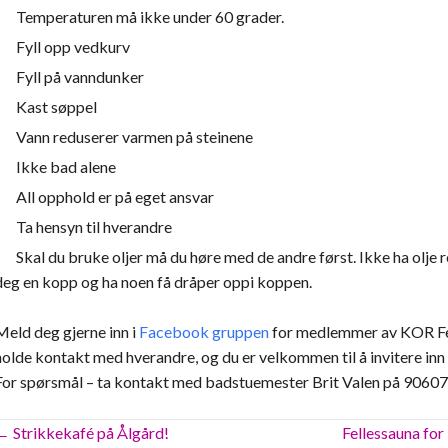
Temperaturen må ikke under 60 grader.
Fyll opp vedkurv
Fyll på vanndunker
Kast søppel
Vann reduserer varmen på steinene
Ikke bad alene
All opphold er på eget ansvar
Ta hensyn til hverandre
Skal du bruke oljer må du høre med de andre først. Ikke ha olje r
deg en kopp og ha noen få dråper oppi koppen.
Meld deg gjerne inn i
Facebook gruppen
for medlemmer av KOR Fe
holde kontakt med hverandre, og du er velkommen til å invitere inn a
For spørsmål – ta kontakt med badstuemester Brit Valen på 9060
Posts
← Strikkekafé på Ålgård!
Fellessauna fo