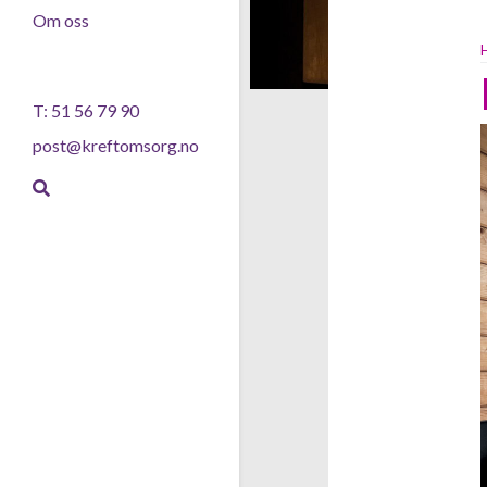
Om oss
T: 51 56 79 90
post@kreftomsorg.no