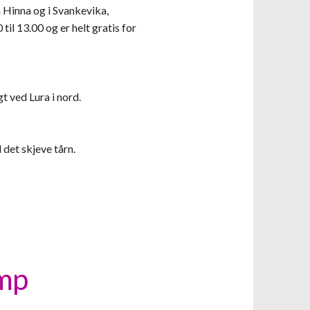
 Hinna og i Svankevika,
il 13.00 og er helt gratis for
t ved Lura i nord.
 det skjeve tårn.
amp