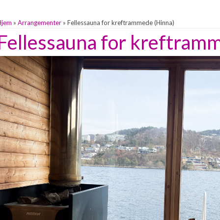
Hjem
»
Arrangementer
»
Fellessauna for kreftrammede (Hinna)
Fellessauna for kreftram