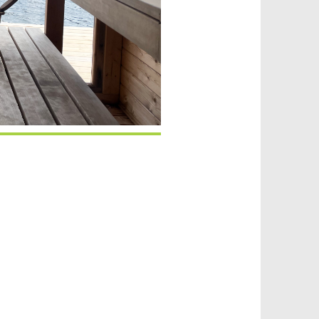
iCalendar
Office 365