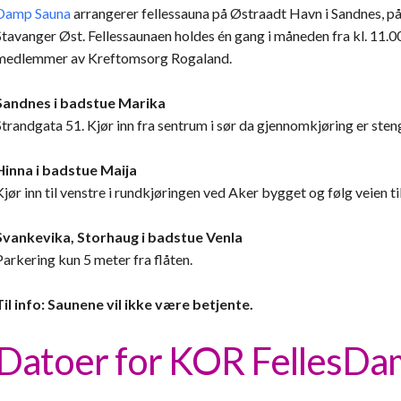
Damp Sauna
arrangerer fellessauna på Østraadt Havn i Sandnes, på
Stavanger Øst. Fellessaunaen holdes én gang i måneden fra kl. 11.00 t
medlemmer av Kreftomsorg Rogaland.
Sandnes i badstue Marika
Strandgata 51. Kjør inn fra sentrum i sør da gjennomkjøring er steng
Hinna i badstue Maija
Kjør inn til venstre i rundkjøringen ved Aker bygget og følg veien til
Svankevika, Storhaug i badstue Venla
Parkering kun 5 meter fra flåten.
Til info: Saunene vil ikke være betjente.
Datoer for KOR FellesD