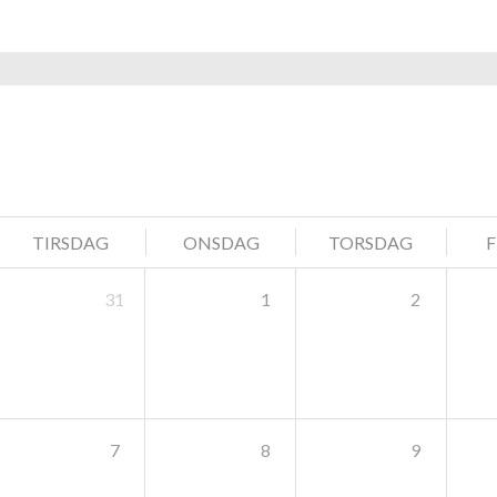
navigation
TIRSDAG
ONSDAG
TORSDAG
31
1
2
7
8
9