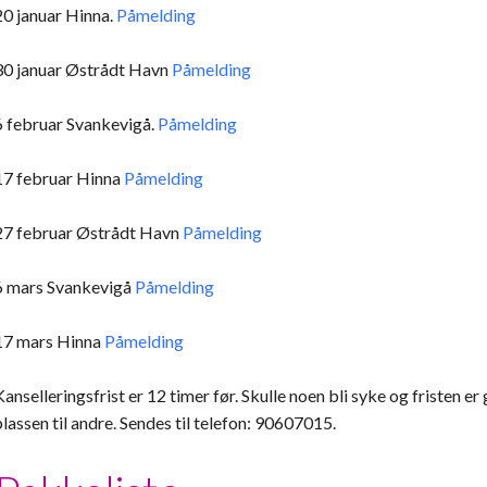
20 januar Hinna.
Påmelding
30 januar Østrådt Havn
Påmelding
6 februar Svankevigå.
Påmelding
17 februar Hinna
Påmelding
27 februar Østrådt Havn
Påmelding
6 mars Svankevigå
Påmelding
17 mars Hinna
Påmelding
Kanselleringsfrist er 12 timer før. Skulle noen bli syke og fristen e
plassen til andre. Sendes til telefon: 90607015.