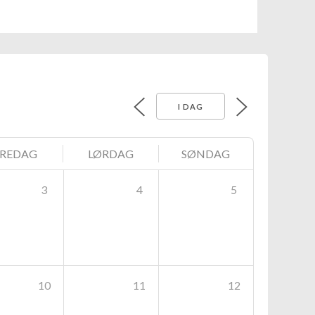
I DAG
FREDAG
LØRDAG
SØNDAG
3
4
5
10
11
12