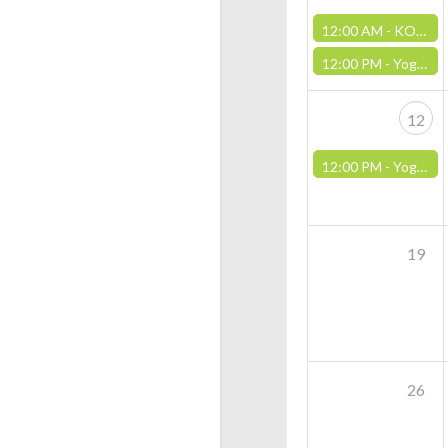
12:00 AM -
KOR FellesDamp i Sandnes
12:00 PM -
Yoga med Jivamukti Yoga, Sandnes
12
12:00 PM -
Yoga med Jivamukti Yoga, Sandnes
19
26