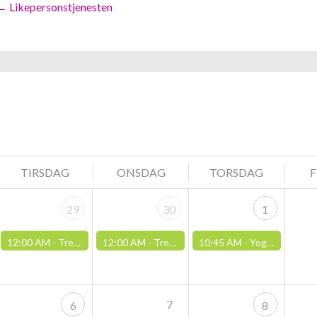
Posts
← Likepersonstjenesten
navigation
TIRSDAG
ONSDAG
TORSDAG
29
30
1
12:00 AM -
Trening og fysisk aktivitet - Vardesenteret
12:00 AM -
Trening og fysisk aktivitet - Vardesenteret
10:45 AM -
Yoga med Jivamukti Yoga, Stavanger
7
6
8