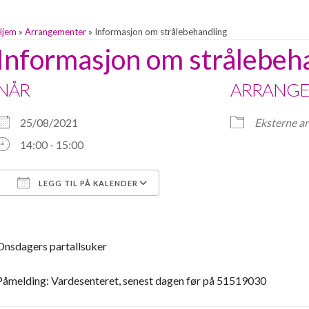
Hjem
»
Arrangementer
»
Informasjon om strålebehandling
Informasjon om strålebeh
NÅR
ARRANGE
25/08/2021
Eksterne a
14:00 - 15:00
LEGG TIL PÅ KALENDER
Last ned ICS
Google Kalender
Onsdagers partallsuker
Påmelding: Vardesenteret, senest dagen før på 51519030