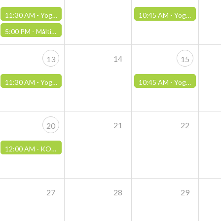
11:30 AM -
Yoga med Yoga Solhuset, Haugalandet
10:45 AM -
Yoga med Jivamukti Yoga, Stavanger
5:00 PM -
Måltid og prat - Vardesenteret
14
13
15
11:30 AM -
Yoga med Yoga Solhuset, Haugalandet
10:45 AM -
Yoga med Jivamukti Yoga, Stavanger
21
22
20
12:00 AM -
KOR FellesDamp på Hinna
27
28
29