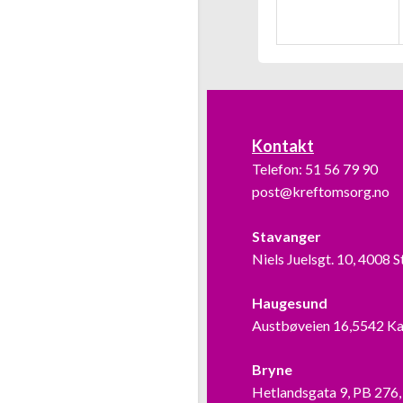
Kontakt
Telefon:
51 56 79 90
post@kreftomsorg.no
Stavanger
Niels Juelsgt. 10, 4008 
Haugesund
Austbøveien 16,5542 K
Bryne
Hetlandsgata 9, PB 276