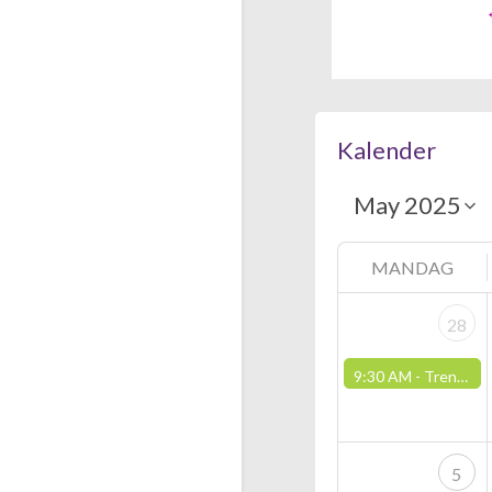
Kalender
MANDAG
28
9:30 AM -
Trening og fysisk aktivitet på pusterommet (Vardesenteret)
5