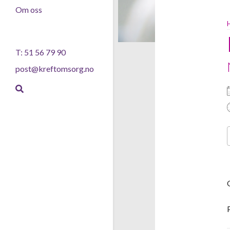
Om oss
T: 51 56 79 90
post@kreftomsorg.no