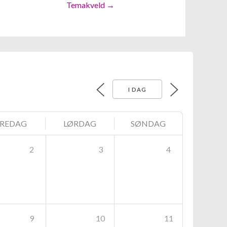
Temakveld →
I DAG
FREDAG
LØRDAG
SØNDAG
2
3
4
9
10
11