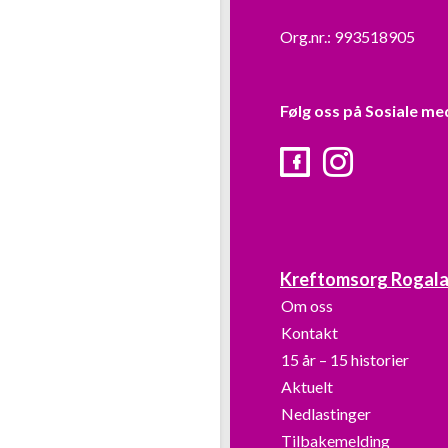
Org.nr.: 993518905
Følg oss på Sosiale me
Facebook
Instagram
Kreftomsorg Rogal
Om oss
Kontakt
15 år – 15 historier
Aktuelt
Nedlastinger
Tilbakemelding