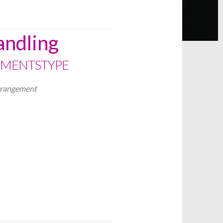
andling
MENTSTYPE
rrangement
iCalendar
Office 365