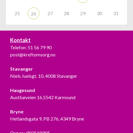
25
27
28
29
30
31
26
Kontakt
Telefon:
51 56 79 90
post@kreftomsorg.no
Stavanger
Niels Juelsgt. 10, 4008 Stavanger
Haugesund
Austbøveien 16,5542 Karmsund
Bryne
Hetlandsgata 9, PB 276, 4349 Bryne
Org.nr.: 993518905