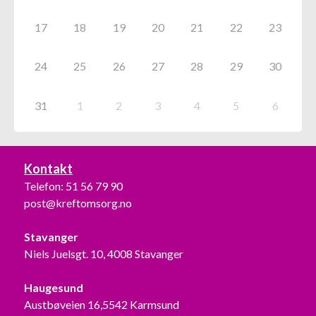
17
18
19
20
21
22
23
24
25
26
27
28
29
30
31
1
2
3
4
5
6
Kontakt
Telefon:
51 56 79 90
post@kreftomsorg.no
Stavanger
Niels Juelsgt. 10, 4008 Stavanger
Haugesund
Austbøveien 16,5542 Karmsund