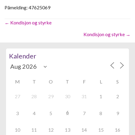
Påmelding: 47625069
Posts
← Kondisjon og styrke
navigation
Kondisjon og styrke →
Kalender
M
T
O
T
F
L
S
27
28
29
30
31
1
2
6
3
4
5
7
8
9
10
11
12
13
14
15
16