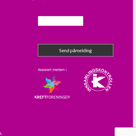
Send påmelding
m.