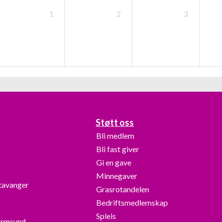
1
2
3
Støtt oss
Bli medlem
Bli fast giver
Gi en gave
Minnegaver
Stavanger
Grasrotandelen
Bedriftsmedlemskap
Spleis
armsund