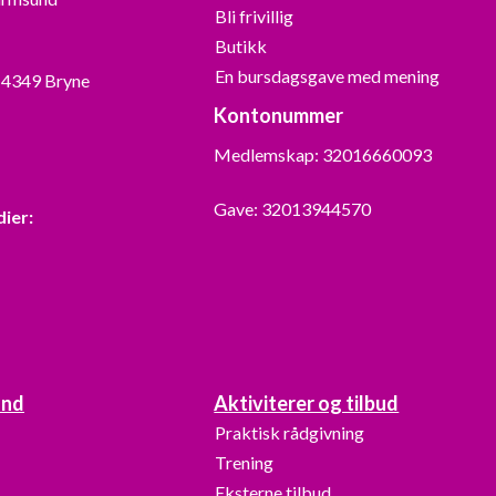
Bli frivillig
Butikk
En bursdagsgave med mening
, 4349 Bryne
Kontonummer
Medlemskap: 32016660093
Gave: 32013944570
dier:
and
Aktiviterer og tilbud
Praktisk rådgivning
Trening
Eksterne tilbud