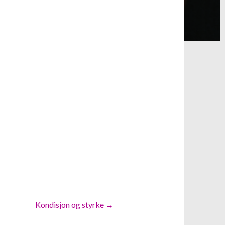
iCalendar
Office 365
Kondisjon og styrke →