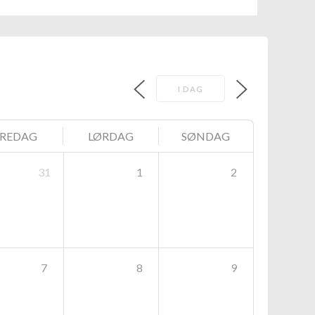
I DAG
FREDAG
LØRDAG
SØNDAG
31
1
2
7
8
9