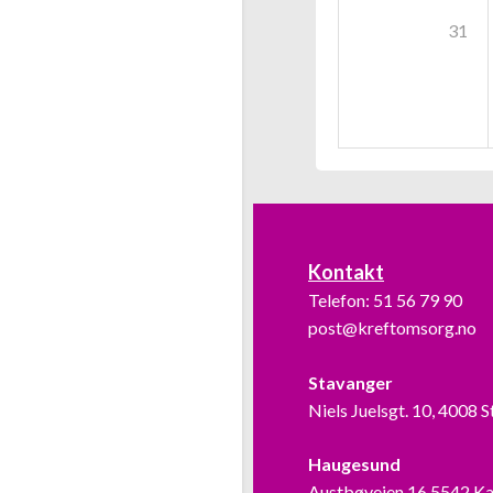
31
Kontakt
Telefon:
51 56 79 90
post@kreftomsorg.no
Stavanger
Niels Juelsgt. 10, 4008 
Haugesund
Austbøveien 16,5542 K