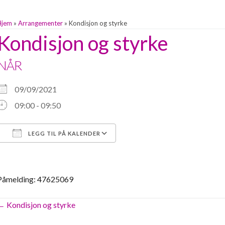
Hjem
»
Arrangementer
»
Kondisjon og styrke
Kondisjon og styrke
NÅR
09/09/2021
09:00 - 09:50
LEGG TIL PÅ KALENDER
Last ned ICS
Google Kalender
Påmelding: 47625069
Posts
← Kondisjon og styrke