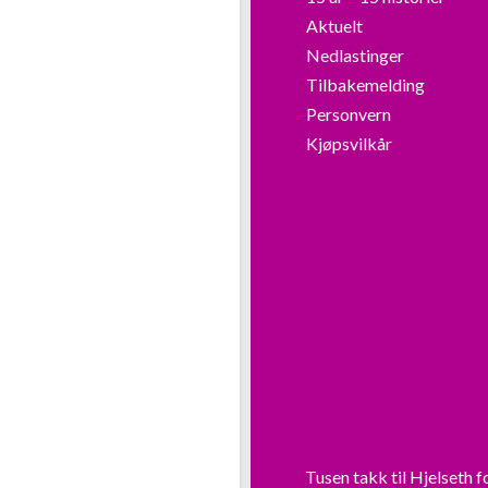
Aktuelt
Nedlastinger
Tilbakemelding
Personvern
Kjøpsvilkår
Tusen takk til
Hjelseth
f