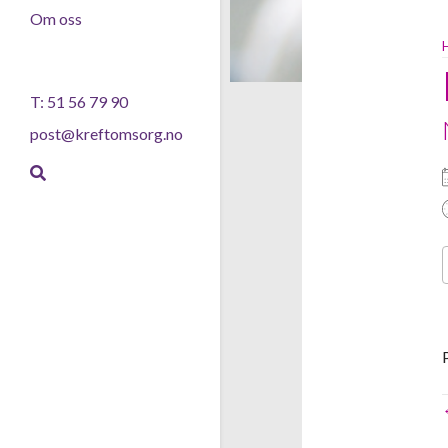
Om oss
T: 51 56 79 90
post@kreftomsorg.no