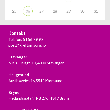
25
27
28
29
30
31
26
Kontakt
Telefon:
51 56 79 90
post@kreftomsorg.no
Stavanger
Niels Juelsgt. 10, 4008 Stavanger
Haugesund
Austbøveien 16,5542 Karmsund
Bryne
Hetlandsgata 9, PB 276, 4349 Bryne
Org.nr.: 993518905