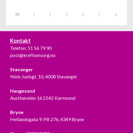
31
1
2
3
4
5
6
Kontakt
Telefon:
51 56 79 90
post@kreftomsorg.no
Stavanger
Niels Juelsgt. 10, 4008 Stavanger
Haugesund
Austbøveien 16,5542 Karmsund
Bryne
Hetlandsgata 9, PB 276, 4349 Bryne