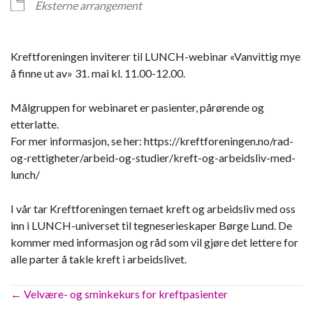
Eksterne arrangement
Kreftforeningen inviterer til LUNCH-webinar «Vanvittig mye
å finne ut av» 31. mai kl. 11.00-12.00.
Målgruppen for webinaret er pasienter, pårørende og
etterlatte.
For mer informasjon, se her: https://kreftforeningen.no/rad-
og-rettigheter/arbeid-og-studier/kreft-og-arbeidsliv-med-
lunch/
I vår tar Kreftforeningen temaet kreft og arbeidsliv med oss
inn i LUNCH-universet til tegneserieskaper Børge Lund. De
kommer med informasjon og råd som vil gjøre det lettere for
alle parter å takle kreft i arbeidslivet.
Posts
← Velvære- og sminkekurs for kreftpasienter