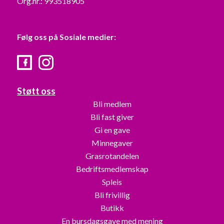
Org.nr.: 993518905
Følg oss på Sosiale medier:
Facebook
Instagram
Støtt oss
Bli medlem
Bli fast giver
Gi en gave
Minnegaver
Grasrotandelen
Bedriftsmedlemskap
Spleis
Bli frivillig
Butikk
En bursdagsgave med mening