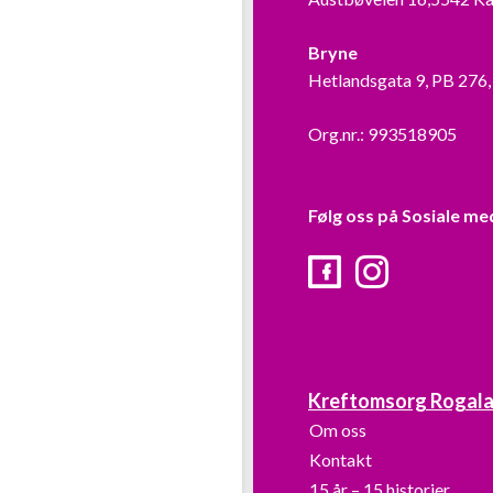
Bryne
Hetlandsgata 9, PB 276
Org.nr.: 993518905
Følg oss på Sosiale me
Facebook
Instagram
Kreftomsorg Rogal
Om oss
Kontakt
15 år – 15 historier