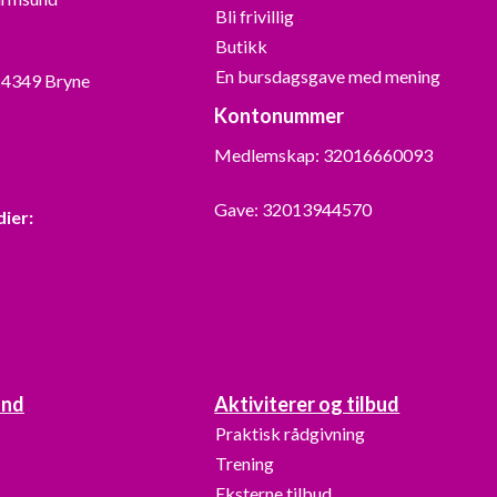
Bli frivillig
Butikk
En bursdagsgave med mening
, 4349 Bryne
Kontonummer
Medlemskap: 32016660093
Gave: 32013944570
dier:
and
Aktiviterer og tilbud
Praktisk rådgivning
Trening
Eksterne tilbud