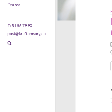
Om oss
T: 51 56 79 90
post@kreftomsorg.no