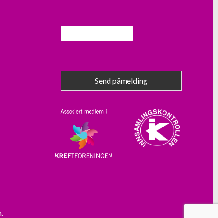
Send påmelding
m.