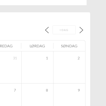
I DAG
FREDAG
LØRDAG
SØNDAG
31
1
2
7
8
9