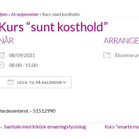
Hjem
»
Arrangementer
»
Kurs «sunt kosthold»
Kurs “sunt kosthold”
NÅR
ARRANGE
08/09/2021
Eksterne a
08:00 - 15:00
LEGG TIL PÅ KALENDER
Last ned ICS
Google Kalender
Vardesenteret – 51512990
Posts
← Samtale med klinisk ernæringsfysiolog
Kurs “smarte ma