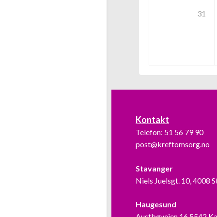
31
Kontakt
Telefon:
51 56 79 90
post@kreftomsorg.no
Stavanger
Niels Juelsgt. 10, 4008 
Haugesund
Austbøveien 16,5542 K