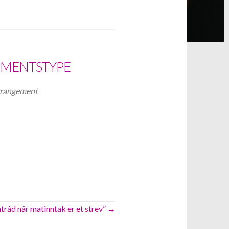
MENTSTYPE
rrangement
iCalendar
Office 365
tråd når matinntak er et strev” →