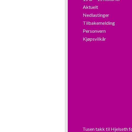
Aktuelt
Nedlastinger
Tilbakemelding
Personvern
Kjøpsvilkår
Tusen takk til
Hjelseth
f