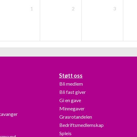
1
2
3
Støtt oss
Bli medlem
Bli fast giver
Gi en gave
Minnegaver
Stavanger
Grasrotandelen
Bedriftsmedlemskap
Spleis
armsund