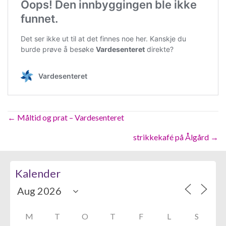
Posts
← Måltid og prat – Vardesenteret
navigation
strikkekafé på Ålgård →
Kalender
M
T
O
T
F
L
S