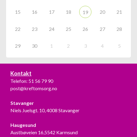
15
16
17
18
20
21
19
22
23
24
25
26
27
28
29
30
1
2
3
4
5
Kontakt
Telefon:
51 56 79 90
post@kreftomsorg.no
Stavanger
Niels Juelsgt. 10, 4008 Stavanger
Haugesund
Austbøveien 16,5542 Karmsund