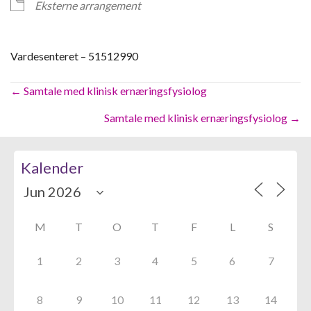
Eksterne arrangement
Vardesenteret – 51512990
Posts
← Samtale med klinisk ernæringsfysiolog
navigation
Samtale med klinisk ernæringsfysiolog →
Kalender
M
T
O
T
F
L
S
1
2
3
4
5
6
7
8
9
10
11
12
13
14