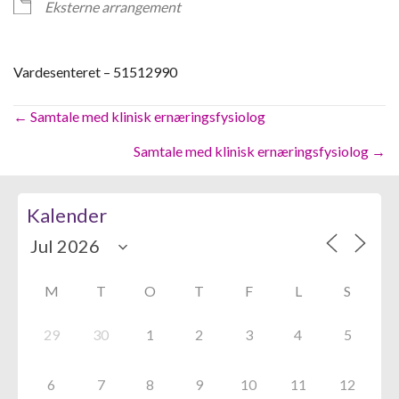
Eksterne arrangement
Vardesenteret – 51512990
Posts
← Samtale med klinisk ernæringsfysiolog
navigation
Samtale med klinisk ernæringsfysiolog →
Kalender
M
T
O
T
F
L
S
29
30
1
2
3
4
5
6
7
8
9
10
11
12