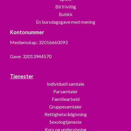
Bli frivillig
Butikk
En bursdagsgave med mening
Kontonummer
Medlemskap: 32016660093
Gave: 32013944570
Tjenester
Individuell samtale
Parsamtaler
Familiearbeid
Gruppesamtaler
Rettighetsrådgivning
Sexologtjeneste
Kurs og undervisning