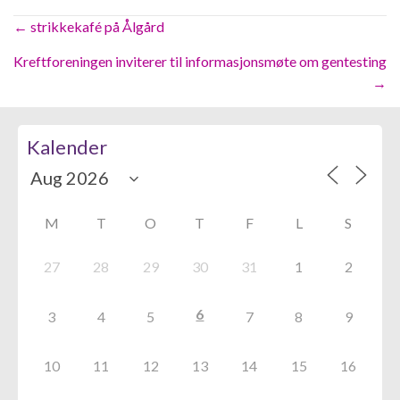
Posts
← strikkekafé på Ålgård
navigation
Kreftforeningen inviterer til informasjonsmøte om gentesting
→
Kalender
M
T
O
T
F
L
S
27
28
29
30
31
1
2
6
3
4
5
7
8
9
10
11
12
13
14
15
16