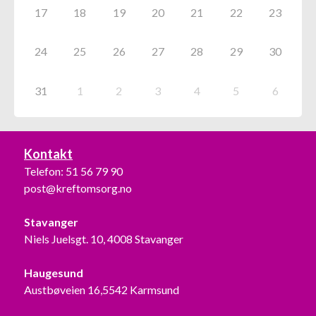
17
18
19
20
21
22
23
24
25
26
27
28
29
30
31
1
2
3
4
5
6
Kontakt
Telefon:
51 56 79 90
post@kreftomsorg.no
Stavanger
Niels Juelsgt. 10, 4008 Stavanger
Haugesund
Austbøveien 16,5542 Karmsund