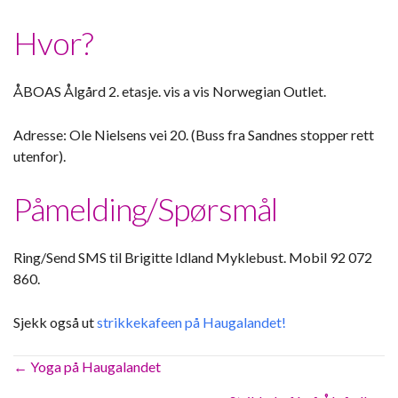
Hvor?
ÅBOAS Ålgård 2. etasje. vis a vis Norwegian Outlet.
Adresse: Ole Nielsens vei 20. (Buss fra Sandnes stopper rett
utenfor).
Påmelding/Spørsmål
Ring/Send SMS til Brigitte Idland Myklebust. Mobil 92 072
860.
Sjekk også ut
strikkekafeen på Haugalandet!
Posts
← Yoga på Haugalandet