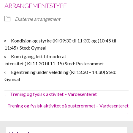
ARRANGEMENTSTYPE
Eksterne arrangement
Kondisjon og styrke (Kl 09:30 til 11:30) og (10:45 til
11:45) Sted: Gymsal
Kom i gang, lett til moderat
intensitet ( Kl 11.30 til 11. 15) Sted: Pusterommet
Egentrening under veledning (Kl 13.30 – 14.30) Sted:
Gymsal
Posts
← Trening og fysisk aktivitet – Vardesenteret
navigation
Trening og fysisk aktivitet på pusterommet – Vardesenteret
→