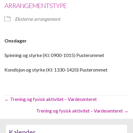
ARRANGEMENTSTYPE
Eksterne arrangement
Onsdager
Spinning og styrke (Kl: 0900-1015) Pusterommet
Kondisjon og styrke (Kl: 1330-1420) Pusterommet
Posts
← Trening og fysisk aktivitet – Vardesenteret
navigation
Trening og fysisk aktivitet – Vardesenteret →
Kalender