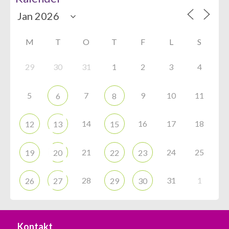
M
T
O
T
F
L
S
29
30
31
1
2
3
4
5
7
9
10
11
6
8
14
16
17
18
12
13
15
21
24
25
19
20
22
23
28
31
1
26
27
29
30
Kontakt