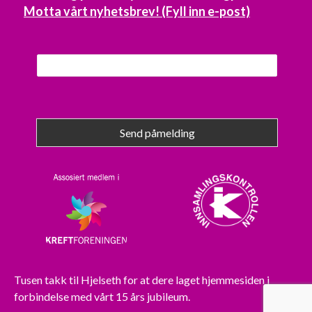
Motta vårt nyhetsbrev! (Fyll inn e-post)
Send påmelding
Tusen takk til
Hjelseth
for at dere laget hjemmesiden i
forbindelse med vårt 15 års jubileum.