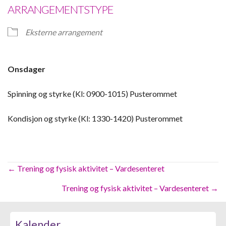
ARRANGEMENTSTYPE
Eksterne arrangement
Onsdager
Spinning og styrke (Kl: 0900-1015) Pusterommet
Kondisjon og styrke (Kl: 1330-1420) Pusterommet
Posts
← Trening og fysisk aktivitet – Vardesenteret
navigation
Trening og fysisk aktivitet – Vardesenteret →
Kalender