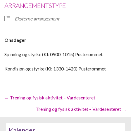
ARRANGEMENTSTYPE
Eksterne arrangement
Onsdager
Spinning og styrke (Kl: 0900-1015) Pusterommet
Kondisjon og styrke (Kl: 1330-1420) Pusterommet
Posts
← Trening og fysisk aktivitet – Vardesenteret
navigation
Trening og fysisk aktivitet – Vardesenteret →
Kalender