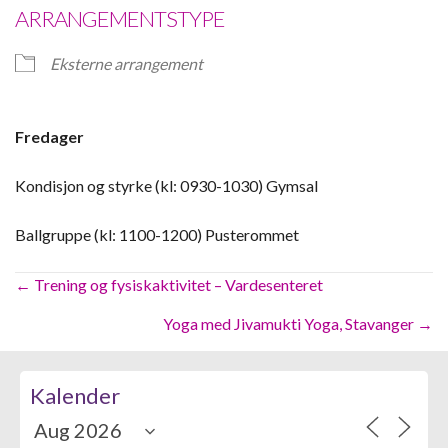
ARRANGEMENTSTYPE
Eksterne arrangement
Fredager
Kondisjon og styrke (kl: 0930-1030) Gymsal
Ballgruppe (kl: 1100-1200) Pusterommet
Posts
← Trening og fysiskaktivitet – Vardesenteret
navigation
Yoga med Jivamukti Yoga, Stavanger →
Kalender