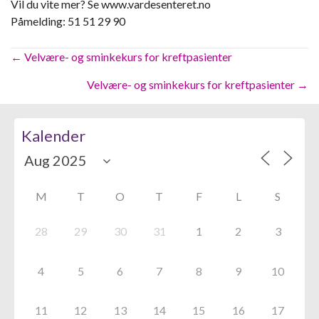
Vil du vite mer? Se www.vardesenteret.no
Påmelding: 51 51 29 90
Posts
← Velvære- og sminkekurs for kreftpasienter
navigation
Velvære- og sminkekurs for kreftpasienter →
Kalender
M
T
O
T
F
L
S
28
29
30
31
1
2
3
4
5
6
7
8
9
10
11
12
13
14
15
16
17