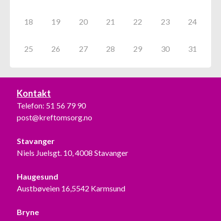
18
19
20
21
22
23
24
25
26
27
28
29
30
31
Kontakt
Telefon:
51 56 79 90
post@kreftomsorg.no
Stavanger
Niels Juelsgt. 10, 4008 Stavanger
Haugesund
Austbøveien 16,5542 Karmsund
Bryne