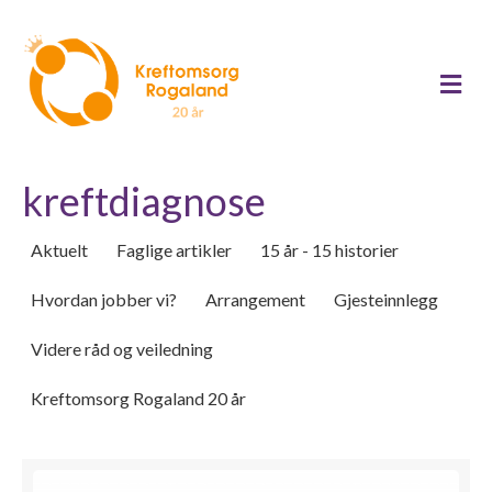
Me
kreftdiagnose
Aktuelt
Faglige artikler
15 år - 15 historier
Hvordan jobber vi?
Arrangement
Gjesteinnlegg
Videre råd og veiledning
Kreftomsorg Rogaland 20 år