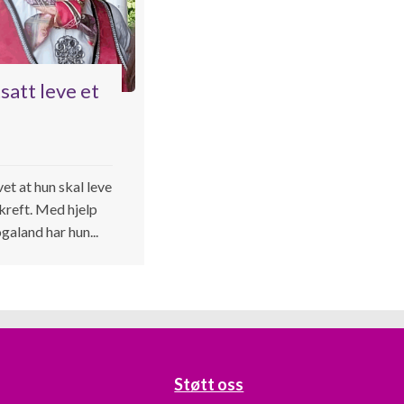
satt leve et
et at hun skal leve
 kreft. Med hjelp
aland har hun...
Støtt oss