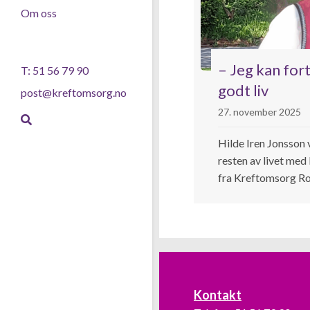
Om oss
– Jeg kan fort
T: 51 56 79 90
godt liv
post@kreftomsorg.no
27. november 2025
Hilde Iren Jonsson v
resten av livet med
fra Kreftomsorg Rog
Kontakt