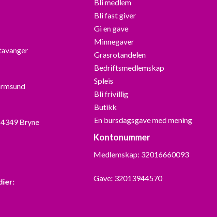
Bli medlem
Bli fast giver
Gi en gave
Minnegaver
Stavanger
Grasrotandelen
Bedriftsmedlemskap
Spleis
armsund
Bli frivillig
Butikk
En bursdagsgave med mening
, 4349 Bryne
Kontonummer
Medlemskap: 32016660093
Gave: 32013944570
dier: