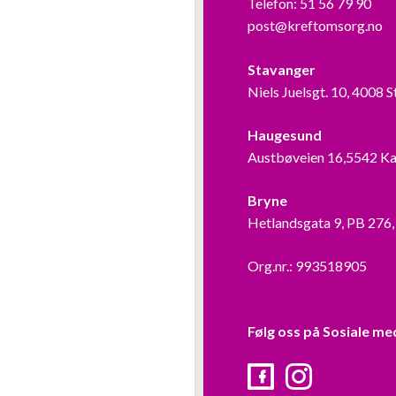
Telefon:
51 56 79 90
post@kreftomsorg.no
Stavanger
Niels Juelsgt. 10, 4008 
Haugesund
Austbøveien 16,5542 K
Bryne
Hetlandsgata 9, PB 276
Org.nr.: 993518905
Følg oss på Sosiale me
Facebook
Instagram