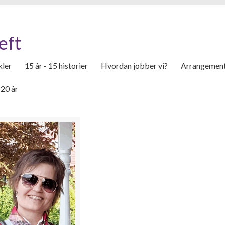
eft
kler
15 år - 15 historier
Hvordan jobber vi?
Arrangemen
20 år