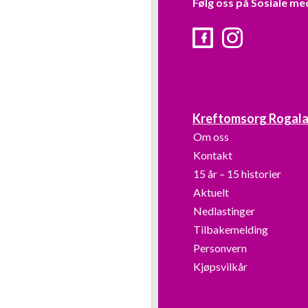
Følg oss på Sosiale me
Facebook
Instagram
Kreftomsorg Rogal
Om oss
Kontakt
15 år – 15 historier
Aktuelt
Nedlastinger
Tilbakemelding
Personvern
Kjøpsvilkår