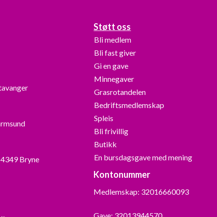
Støtt oss
Bli medlem
Bli fast giver
Gi en gave
Minnegaver
Stavanger
Grasrotandelen
Bedriftsmedlemskap
Spleis
armsund
Bli frivillig
Butikk
En bursdagsgave med mening
, 4349 Bryne
Kontonummer
Medlemskap: 32016660093
Gave: 32013944570