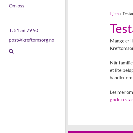
Om oss
Hjem
»
Testa
Test
T: 51 56 79 90
post@kreftomsorg.no
Mange er ik
Kreftomsorg
Når familie
et lite bel
handler om 
Les mer om 
gode testa