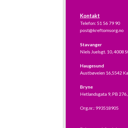
Kontakt
Telefon:
51 56 79 90
post@kreftomsorg.no
Stavanger
Niels Juelsgt. 10, 4008 
Haugesund
Austbøveien 16,5542 K
Bryne
Hetlandsgata 9, PB 276
Org.nr.: 993518905