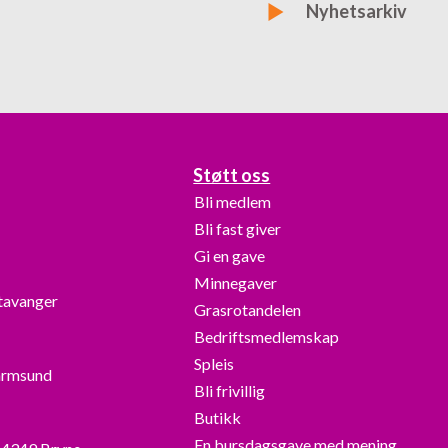
Bli medlem
Nyhetsarkiv
Støtt oss
Bli medlem
Bli fast giver
Gi en gave
Minnegaver
Stavanger
Grasrotandelen
Bedriftsmedlemskap
Spleis
armsund
Bli frivillig
Butikk
En bursdagsgave med mening