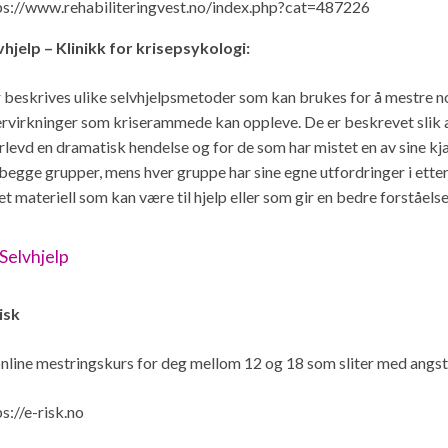
ps://www.rehabiliteringvest.no/index.php?cat=487226
vhjelp – Klinikk for krisepsykologi:
 beskrives ulike selvhjelpsmetoder som kan brukes for å mestre 
ervirkninger som kriserammede kan oppleve. De er beskrevet slik a
rlevd en dramatisk hendelse og for de som har mistet en av sine kjæ
 begge grupper, mens hver gruppe har sine egne utfordringer i etter
et materiell som kan være til hjelp eller som gir en bedre forståelse
Selvhjelp
isk
online mestringskurs for deg mellom 12 og 18 som sliter med angst
s://e-risk.no