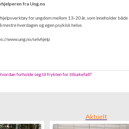
vhjelperen fra Ung.no
vhjelpsverktøy for ungdom mellom 13–20 år, som inneholder både e
 å mestre hverdagen og egen psykisk helse.
ps://www.ung.no/selvhjelp
osts
vordan forholde seg til frykten for tilbakefall?
avigation
Aktuelt