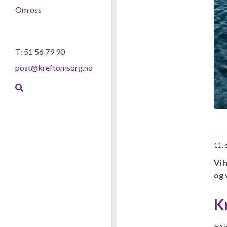
Om oss
T: 51 56 79 90
post@kreftomsorg.no
11.
Vi 
og 
K
En 