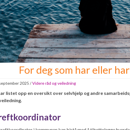
For deg som har eller har
 september 2025
/
Videre råd og veiledning
har listet opp en oversikt over selvhjelp og andre samarbeid
veiledning.
reftkoordinator
kreftkoordinator i kommunen kan bistå med å tilrettelegge hverda