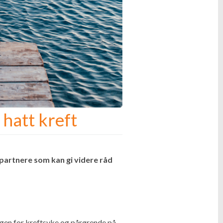
 hatt kreft
spartnere som kan gi videre råd
gen for kreftsyke og pårørende på