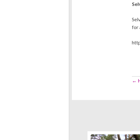
Sel
Sel
for
htt
P
← H
n