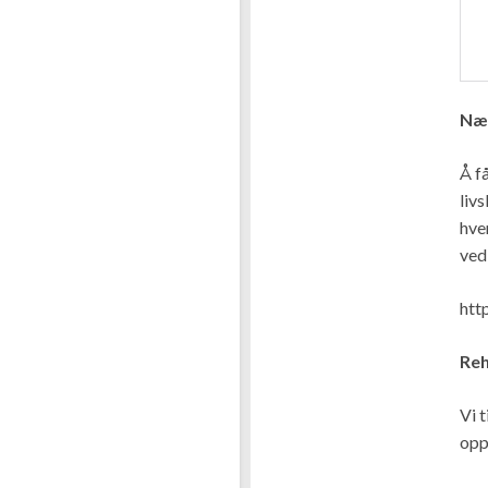
Nær
Å f
livs
hve
ved
htt
Reh
Vi 
opp