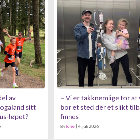
del av
– Vi er takknemlige for at 
galand sitt
bor et sted der et slikt til
us-løpet?
finnes
6
By
lone
|
4. juli 2026