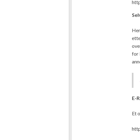
htt
Sel
Her
ett
ove
for
ann
E-R
Et 
http