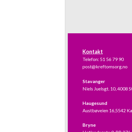
Kontakt
Telefon:
51 56 79 90
post@kreftomsorg.no
Stavanger
Niels Juelsgt. 10, 4008 
Haugesund
Austbøveien 16,5542 K
Bryne