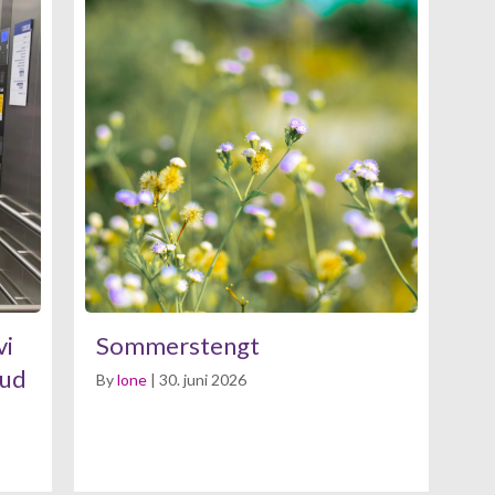
vi
Sommerstengt
bud
By
lone
|
30. juni 2026