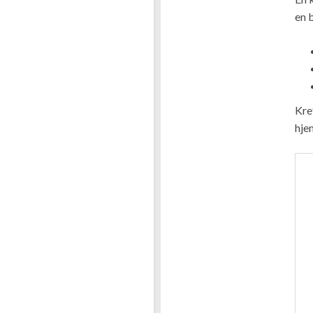
en 
Kre
hje