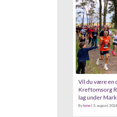
Vil du være en 
Kreftomsorg Ro
lag under Mark
By
lone
|
3. august 202