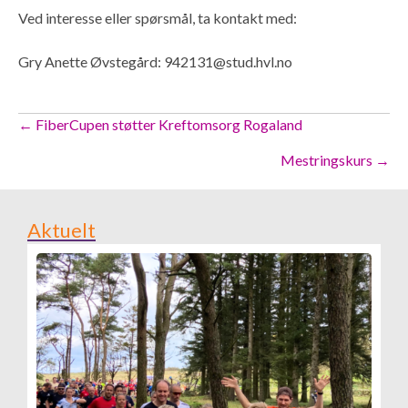
Ved interesse eller spørsmål, ta kontakt med:
Gry Anette Øvstegård: 942131@stud.hvl.no
Posts
← FiberCupen støtter Kreftomsorg Rogaland
navigation
Mestringskurs →
Aktuelt