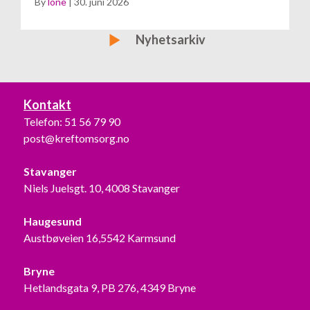
By
lone
|
30. juni 2026
Bli medlem
Nyhetsarkiv
Kontakt
Telefon:
51 56 79 90
post@kreftomsorg.no
Stavanger
Niels Juelsgt. 10, 4008 Stavanger
Haugesund
Austbøveien 16,5542 Karmsund
Bryne
Hetlandsgata 9, PB 276, 4349 Bryne