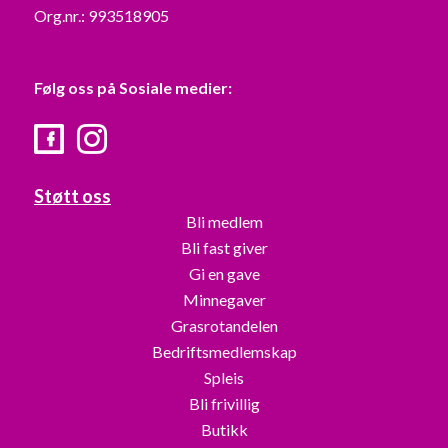
Org.nr.: 993518905
Følg oss på Sosiale medier:
Facebook
Instagram
Støtt oss
Bli medlem
Bli fast giver
Gi en gave
Minnegaver
Grasrotandelen
Bedriftsmedlemskap
Spleis
Bli frivillig
Butikk