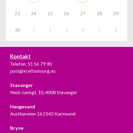
23
24
25
26
27
28
29
30
1
2
3
4
5
6
Kontakt
Telefon:
51 56 79 90
post@kreftomsorg.no
Stavanger
Niels Juelsgt. 10, 4008 Stavanger
Haugesund
Austbøveien 16,5542 Karmsund
Bryne