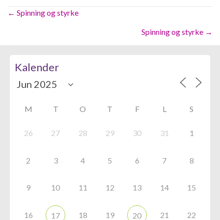
Posts
← Spinning og styrke
navigation
Spinning og styrke →
Kalender
M
T
O
T
F
L
S
26
27
28
29
30
31
1
2
3
4
5
6
7
8
9
10
11
12
13
14
15
16
18
19
21
22
17
20