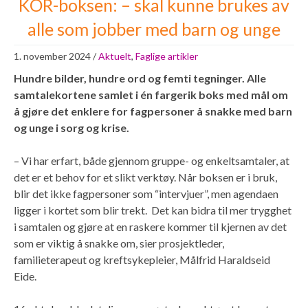
KOR-boksen: – skal kunne brukes av
alle som jobber med barn og unge
1. november 2024
/
Aktuelt
,
Faglige artikler
Hundre bilder, hundre ord og femti tegninger. Alle
samtalekortene samlet i én fargerik boks med mål om
å gjøre det enklere for fagpersoner å snakke med barn
og unge i sorg og krise.
– Vi har erfart, både gjennom gruppe- og enkeltsamtaler, at
det er et behov for et slikt verktøy. Når boksen er i bruk,
blir det ikke fagpersoner som “intervjuer”, men agendaen
ligger i kortet som blir trekt. Det kan bidra til mer trygghet
i samtalen og gjøre at en raskere kommer til kjernen av det
som er viktig å snakke om, sier prosjektleder,
familieterapeut og kreftsykepleier, Målfrid Haraldseid
Eide.