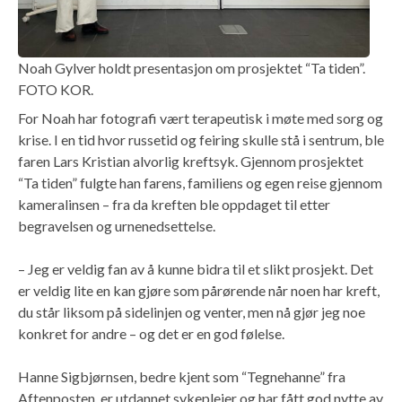
Noah Gylver holdt presentasjon om prosjektet “Ta tiden”.
FOTO KOR.
For Noah har fotografi vært terapeutisk i møte med sorg og
krise. I en tid hvor russetid og feiring skulle stå i sentrum, ble
faren Lars Kristian alvorlig kreftsyk. Gjennom prosjektet
“Ta tiden” fulgte han farens, familiens og egen reise gjennom
kameralinsen – fra da kreften ble oppdaget til etter
begravelsen og urnenedsettelse.
– Jeg er veldig fan av å kunne bidra til et slikt prosjekt. Det
er veldig lite en kan gjøre som pårørende når noen har kreft,
du står liksom på sidelinjen og venter, men nå gjør jeg noe
konkret for andre – og det er en god følelse.
Hanne Sigbjørnsen, bedre kjent som “Tegnehanne” fra
Aftenposten, er utdannet sykepleier og har fått god nytte av