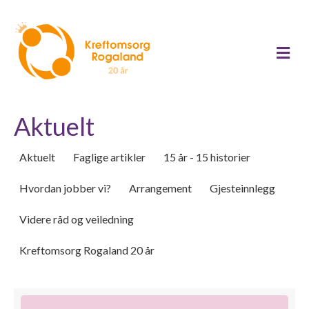
Me
Aktuelt
Aktuelt
Faglige artikler
15 år - 15 historier
Hvordan jobber vi?
Arrangement
Gjesteinnlegg
Videre råd og veiledning
Kreftomsorg Rogaland 20 år