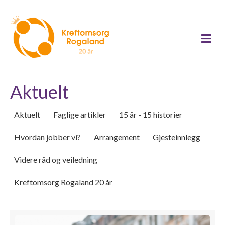
Me
Aktuelt
Aktuelt
Faglige artikler
15 år - 15 historier
Hvordan jobber vi?
Arrangement
Gjesteinnlegg
Videre råd og veiledning
Kreftomsorg Rogaland 20 år