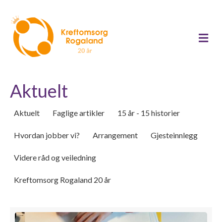
Me
Aktuelt
Aktuelt
Faglige artikler
15 år - 15 historier
Hvordan jobber vi?
Arrangement
Gjesteinnlegg
Videre råd og veiledning
Kreftomsorg Rogaland 20 år