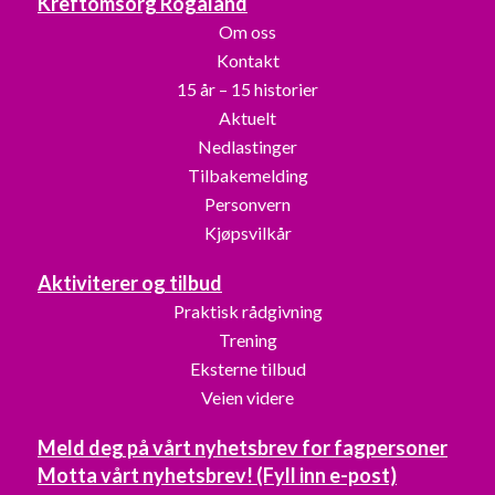
Kreftomsorg Rogaland
Om oss
Kontakt
15 år – 15 historier
Aktuelt
Nedlastinger
Tilbakemelding
Personvern
Kjøpsvilkår
Aktiviterer og tilbud
Praktisk rådgivning
Trening
Eksterne tilbud
Veien videre
Meld deg på vårt nyhetsbrev for fagpersoner
Motta vårt nyhetsbrev! (Fyll inn e-post)