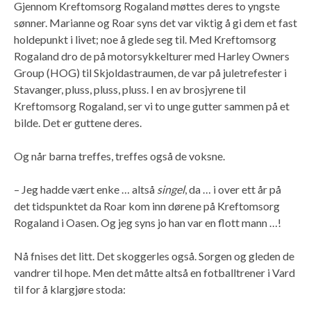
Gjennom Kreftomsorg Rogaland møttes deres to yngste
sønner. Marianne og Roar syns det var viktig å gi dem et fast
holdepunkt i livet; noe å glede seg til. Med Kreftomsorg
Rogaland dro de på motorsykkelturer med Harley Owners
Group (HOG) til Skjoldastraumen, de var på juletrefester i
Stavanger, pluss, pluss, pluss. I en av brosjyrene til
Kreftomsorg Rogaland, ser vi to unge gutter sammen på et
bilde. Det er guttene deres.
Og når barna treffes, treffes også de voksne.
– Jeg hadde vært enke … altså
singel
, da … i over ett år på
det tidspunktet da Roar kom inn dørene på Kreftomsorg
Rogaland i Oasen. Og jeg syns jo han var en flott mann …!
Nå fnises det litt. Det skoggerles også. Sorgen og gleden de
vandrer til hope. Men det måtte altså en fotballtrener i Vard
til for å klargjøre stoda: