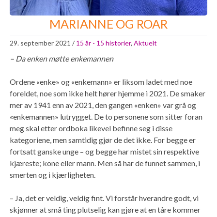
MARIANNE OG ROAR
29. september 2021
/
15 år - 15 historier
,
Aktuelt
– Da enken møtte enkemannen
Ordene «enke» og «enkemann» er liksom ladet med noe
foreldet, noe som ikke helt hører hjemme i 2021. De smaker
mer av 1941 enn av 2021, den gangen «enken» var grå og
«enkemannen» lutrygget. De to personene som sitter foran
meg skal etter ordboka likevel befinne seg i disse
kategoriene, men samtidig gjør de det ikke. For begge er
fortsatt ganske unge – og begge har mistet sin respektive
kjæreste; kone eller mann. Men så har de funnet sammen, i
smerten og i kjærligheten.
– Ja, det er veldig, veldig fint. Vi forstår hverandre godt, vi
skjønner at små ting plutselig kan gjøre at en tåre kommer