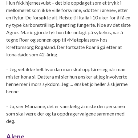
Hun fikk hjernesvulst – det ble oppdaget som et trykk i
mellomøret som ikke ville forsvinne, «dotter i ørene», etter
en flytur. De forsøkte alt. Reiste til Italia i 10 uker for å få en
ny type karbonstråling. Ingenting fungerte. Noe av det siste
Agnes Marie gjorde før hun ble innlagt på sykehus, var å
tegne Roar og sønnen opp til «Møteplassen» hos
Kreftomsorg Rogaland. Der fortsatte Roar å gå etter at
kona døde som 42-åring.
– Jeg vet ikke helt hvordan man skal oppføre seg når man
mister kona si. Dattera mi sier hun ønsker at jeg involverte
henne mer i mors sykdom. Jeg … ønsket jo heller å skjerme
henne.
– Ja, sier Marianne, det er vanskelig å miste den personen
som skal være der og ta oppdragervalgene sammen med
deg.
Alene