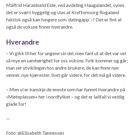
Målfrid Haraldseid Eide, ved avdeling Haugalandet, synes
det er svært hyggelig og stas at Kreftomsorg Rogaland
faktisk også kan fungere som ‘datingapp’ –! Det er fint at
også de voksne finner hverandre.
Hverandre
– Vi gikk til her for ungene sin del, men fant ut at det var vel
så mye en samhørighet for oss voksne. Folk kommer og går;
man ser utviklingen hos andre brukere, de kan finne nye
venner, nye kjærester, livet går videre, for det må gå videre.
– Men vi er kanskje de eneste som har funnet hverandre på
«Møteplassen» her i nordfylket – og det er iallfall vi veldig
glade for!
—
Foto: @Elisabeth Tønnessen