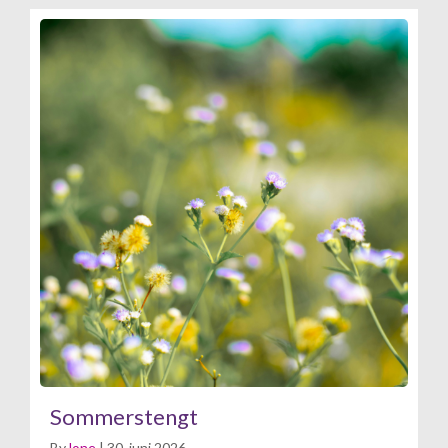
Sommerstengt
By
lone
|
30. juni 2026