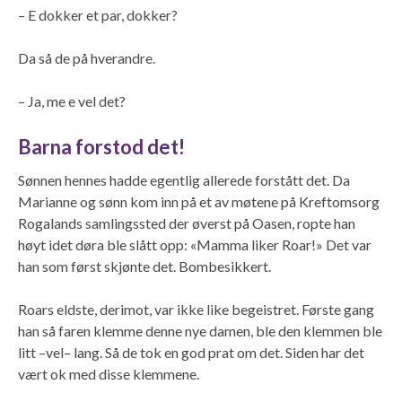
– E dokker et par, dokker?
Da så de på hverandre.
– Ja, me e vel det?
Barna forstod det!
Sønnen hennes hadde egentlig allerede forstått det. Da
Marianne og sønn kom inn på et av møtene på Kreftomsorg
Rogalands samlingssted der øverst på Oasen, ropte han
høyt idet døra ble slått opp: «Mamma liker Roar!» Det var
han som først skjønte det. Bombesikkert.
Roars eldste, derimot, var ikke like begeistret. Første gang
han så faren klemme denne nye damen, ble den klemmen ble
litt –vel– lang. Så de tok en god prat om det. Siden har det
vært ok med disse klemmene.