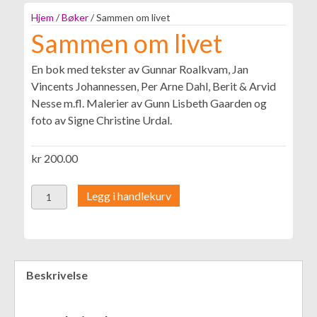
Hjem
/
Bøker
/ Sammen om livet
Sammen om livet
En bok med tekster av Gunnar Roalkvam, Jan
Vincents Johannessen, Per Arne Dahl, Berit & Arvid
Nesse m.fl. Malerier av Gunn Lisbeth Gaarden og
foto av Signe Christine Urdal.
kr
200.00
Sammen
Legg i handlekurv
om
livet
antall
Beskrivelse