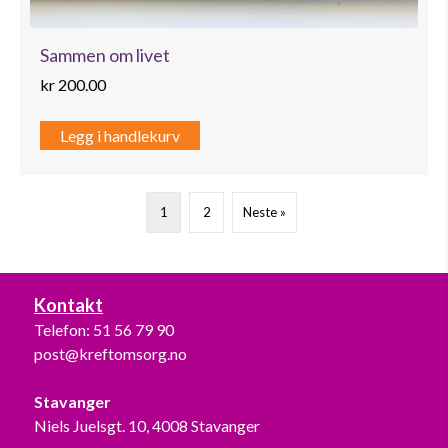
Sammen om livet
kr
200.00
Legg i handlekurv
1
2
Neste »
Kontakt
Telefon:
51 56 79 90
post@kreftomsorg.no
Stavanger
Niels Juelsgt. 10, 4008 Stavanger