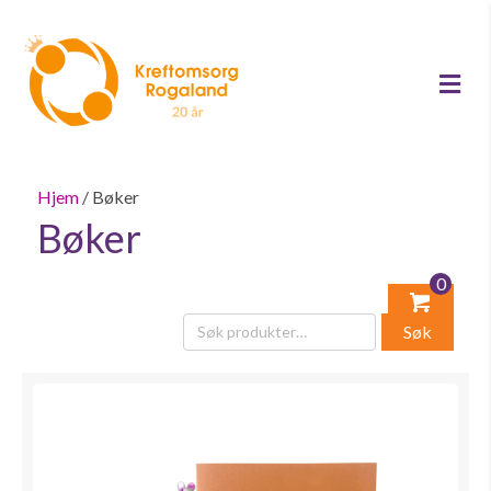
Me
Hjem
/ Bøker
Bøker
0
Søk
Søk
etter