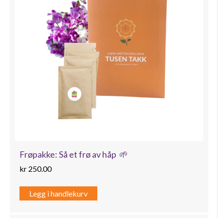
Frøpakke: Så et frø av håp 🌱
kr
250.00
Legg i handlekurv