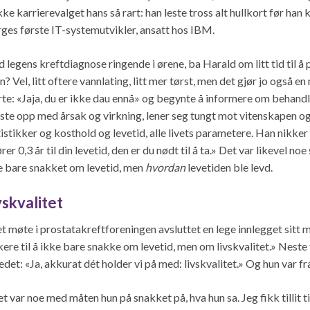
ikke karrierevalget hans så rart: han leste tross alt hullkort før ha
ges første IT-systemutvikler, ansatt hos IBM.
 legens kreftdiagnose ringende i ørene, ba Harald om litt tid til å
in? Vel, litt oftere vannlating, litt mer tørst, men det gjør jo også e
rte: «Jaja, du er ikke dau ennå» og begynte å informere om behand
ste opp med årsak og virkning, lener seg tungt mot vitenskapen og
tistikker og kosthold og levetid, alle livets parametere. Han nikke
ører 0,3 år til din levetid, den er du nødt til å ta.» Det var likevel
e bare snakket om levetid, men
hvordan
levetiden ble levd.
vskvalitet
et møte i prostatakreftforeningen avsluttet en lege innlegget sitt 
nkere til å ikke bare snakke om levetid, men om livskvalitet.» Nest
ledet: «Ja, akkurat dét holder vi på med: livskvalitet.» Og hun var
t var noe med måten hun på snakket på, hva hun sa. Jeg fikk tillit til