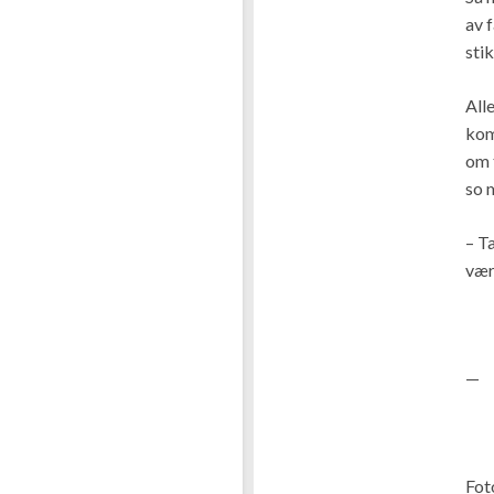
av f
sti
All
kom
om 
so 
– T
være
.
—
.
Fot