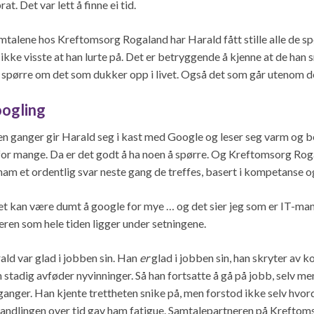
rat. Det var lett å finne ei tid.
amtalene hos Kreftomsorg Rogaland har Harald fått stille alle de s
 ikke visste at han lurte på. Det er betryggende å kjenne at de ha
 spørre om det som dukker opp i livet. Også det som går utenom de
ogling
n ganger gir Harald seg i kast med Google og leser seg varm og 
 for mange. Da er det godt å ha noen å spørre. Og Kreftomsorg Rogal
 ham et ordentlig svar neste gang de treffes, basert i kompetanse 
et kan være dumt å google for mye … og det sier jeg som er IT-mann
teren som hele tiden ligger under setningene.
ald var glad i jobben sin. Han
er
glad i jobben sin, han skryter av 
 stadig avføder nyvinninger. Så han fortsatte å gå på jobb, selv men
anger. Han kjente trettheten snike på, men forstod ikke selv h
andlingen over tid gav ham fatigue. Samtalepartneren på Kreftom