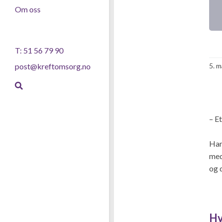
Om oss
T: 51 56 79 90
5. m
post@kreftomsorg.no
.
– E
Hara
med
og 
.
Hv