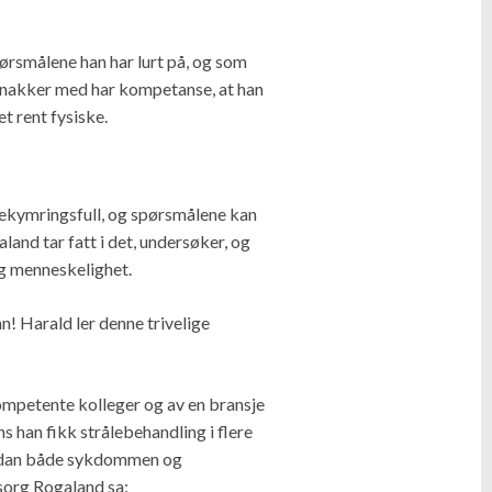
pørsmålene han har lurt på, og som
n snakker med har kompetanse, at han
t rent fysiske.
bekymringsfull, og spørsmålene kan
and tar fatt i det, undersøker, og
og menneskelighet.
! Harald ler denne trivelige
kompetente kolleger og av en bransje
s han fikk strålebehandling i flere
vordan både sykdommen og
sorg Rogaland sa: