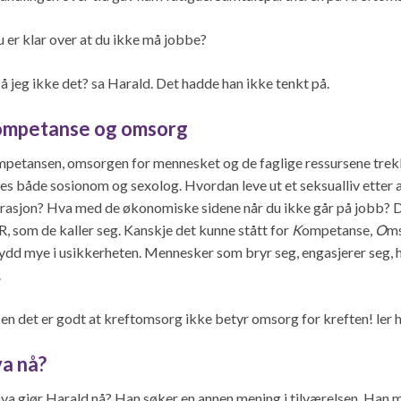
u er klar over at du ikke må jobbe?
å jeg ikke det? sa Harald. Det hadde han ikke tenkt på.
mpetanse og omsorg
petansen, omsorgen for mennesket og de faglige ressursene trek
nes både sosionom og sexolog. Hvordan leve ut et seksualliv etter at 
rasjon? Hva med de økonomiske sidene når du ikke går på jobb? 
, som de kaller seg. Kanskje det kunne stått for
K
ompetanse,
O
ms
ydd mye i usikkerheten. Mennesker som bryr seg, engasjerer seg, h
.
en det er godt at kreftomsorg ikke betyr omsorg for kreften! ler h
a nå?
hva gjør Harald nå? Han søker en annen mening i tilværelsen. Han 