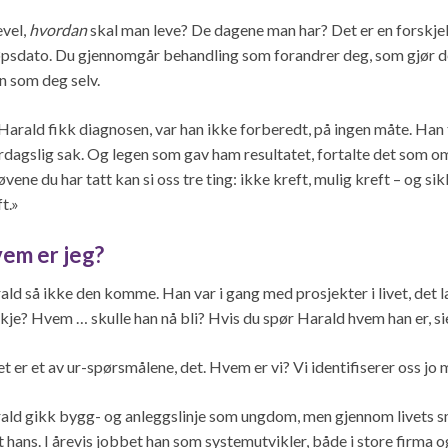
evel,
hvordan
skal man leve? De dagene man har? Det er en forskjell
øpsdato. Du gjennomgår behandling som forandrer deg, som gjør deg
en som deg selv.
Harald fikk diagnosen, var han ikke forberedt, på ingen måte. Han 
rdagslig sak. Og legen som gav ham resultatet, fortalte det som om
vene du har tatt kan si oss tre ting: ikke kreft, mulig kreft – og si
t.»
em er jeg?
ald så ikke den komme. Han var i gang med prosjekter i livet, det lan
skje? Hvem … skulle han nå bli? Hvis du spør Harald hvem han er, si
et er et av ur-spørsmålene, det. Hvem er vi? Vi identifiserer oss jo
ald gikk bygg- og anleggslinje som ungdom, men gjennom livets små
et hans. I årevis jobbet han som systemutvikler, både i store firma 