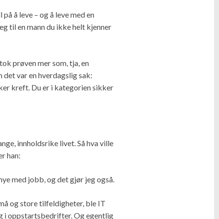
 på å leve – og å leve med en
 til en mann du ikke helt kjenner
tok prøven mer som, tja, en
 det var en hverdagslig sak:
kker kreft. Du er i kategorien sikker
ge, innholdsrike livet. Så hva ville
er han:
 mye med jobb, og det gjør jeg også.
 og store tilfeldigheter, ble IT
og i oppstartsbedrifter. Og egentlig