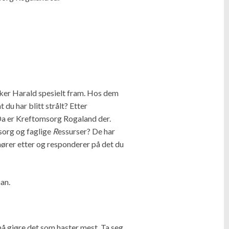
ker Harald spesielt fram. Hos dem
du har blitt strålt? Etter
Da er Kreftomsorg Rogaland der.
org og faglige
R
essurser? De har
ører etter og responderer på det du
an.
må gjøre det som haster mest. Ta seg