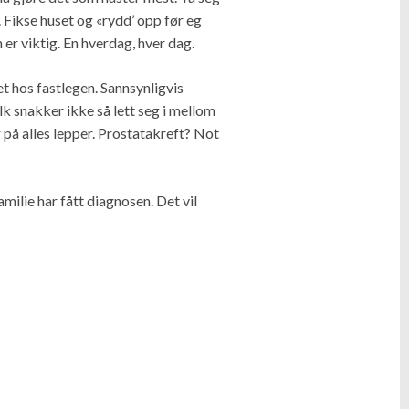
n. Fikse huset og «rydd’ opp før eg
er viktig. En hverdag, hver dag.
et hos fastlegen. Sannsynligvis
lk snakker ikke så lett seg i mellom
 på alles lepper. Prostatakreft? Not
ilie har fått diagnosen. Det vil