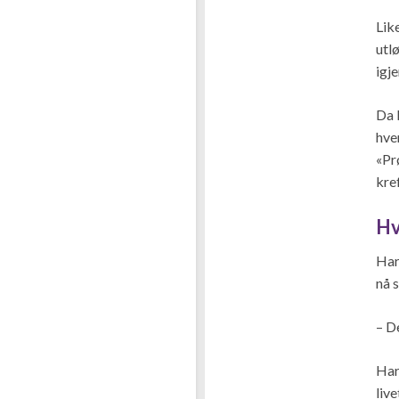
Lik
utl
igj
Da 
hve
«Prø
kref
Hv
Har
nå 
– D
Har
liv