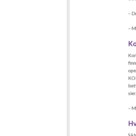
– D
– M
Ko
Kom
fin
ope
KOR
bet
sier
– M
Hv
Så 