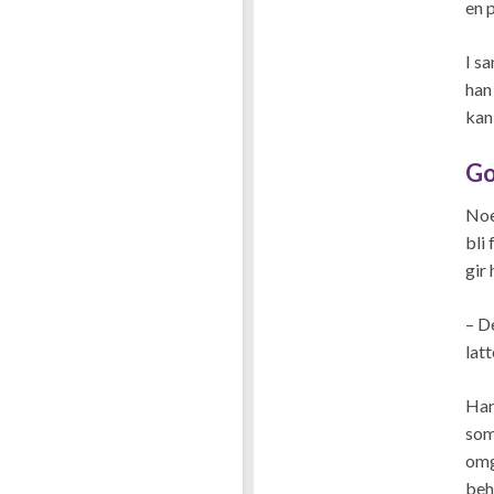
en p
I s
han
kan
Go
Noe
bli
gir
– D
lat
Har
som
omg
beh