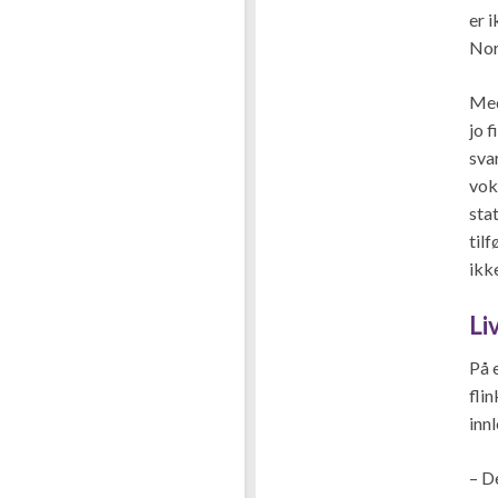
er 
Nor
Med
jo f
sva
vok
sta
tilf
ikk
Li
På 
fli
inn
– De