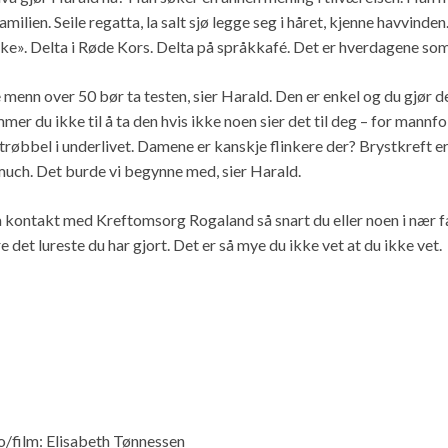
amilien. Seile regatta, la salt sjø legge seg i håret, kjenne havvinde
kke». Delta i Røde Kors. Delta på språkkafé. Det er hverdagene som 
e menn over 50 bør ta testen, sier Harald. Den er enkel og du gjør d
mer du ikke til å ta den hvis ikke noen sier det til deg – for mannfo
trøbbel i underlivet. Damene er kanskje flinkere der? Brystkreft er
much. Det burde vi begynne med, sier Harald.
a kontakt med Kreftomsorg Rogaland så snart du eller noen i nær fam
 det lureste du har gjort. Det er så mye du ikke vet at du ikke vet.
o/film: Elisabeth Tønnessen