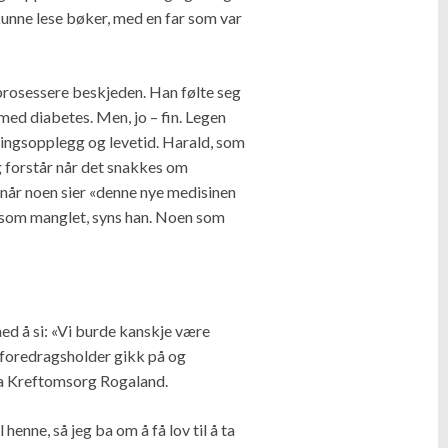
n kunne lese bøker, med en far som var
 prosessere beskjeden. Han følte seg
n med diabetes. Men, jo – fin. Legen
lingsopplegg og levetid. Harald, som
 forstår når det snakkes om
r når noen sier «denne nye medisinen
 noe som manglet, syns han. Noen som
med å si: «Vi burde kanskje være
e foredragsholder gikk på og
 fra Kreftomsorg Rogaland.
 henne, så jeg ba om å få lov til å ta